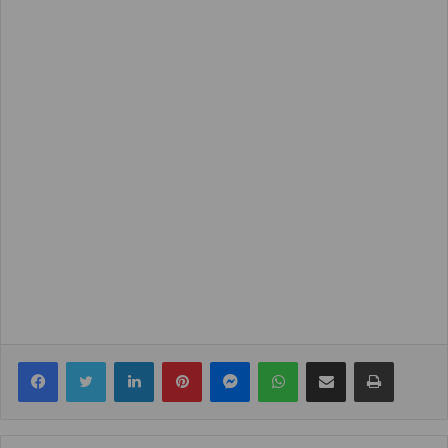
Facebook
Twitter
LinkedIn
Pinterest
Messenger
WhatsApp
Share via Email
Print