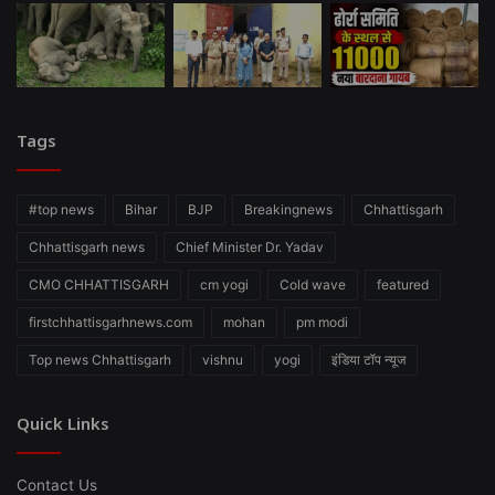
Tags
#top news
Bihar
BJP
Breakingnews
Chhattisgarh
Chhattisgarh news
Chief Minister Dr. Yadav
CMO CHHATTISGARH
cm yogi
Cold wave
featured
firstchhattisgarhnews.com
mohan
pm modi
Top news Chhattisgarh
vishnu
yogi
इंडिया टॉप न्यूज
Quick Links
Contact Us