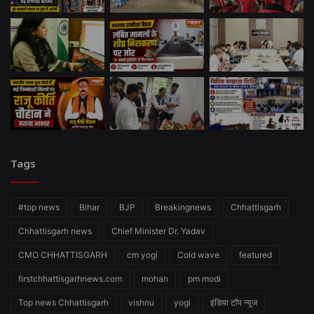
Tags
#top news
Bihar
BJP
Breakingnews
Chhattisgarh
Chhattisgarh news
Chief Minister Dr. Yadav
CMO CHHATTISGARH
cm yogi
Cold wave
featured
firstchhattisgarhnews.com
mohan
pm modi
Top news Chhattisgarh
vishnu
yogi
इंडिया टॉप न्यूज