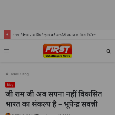
भोथीडीह में हुआ जल अर्पण व जनजागरूकता का आयोजन
Menu
S
fo
Home
/
Blog
Blog
जी राम जी अब सपना नहीं, विकसित
भारत का संकल्प है – भूपेन्द्र सवन्नी