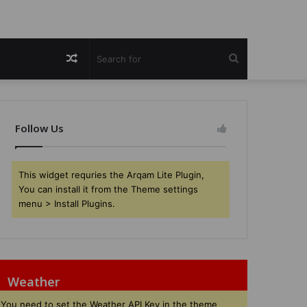
Random
Search
Article
for
Follow Us
This widget requries the Arqam Lite Plugin,
You can install it from the Theme settings
menu > Install Plugins.
Weather
You need to set the Weather API Key in the theme