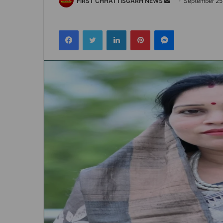
Send
FIRST CHHATTISGARH NEWS
September 25
an
email
Facebook
Twitter
LinkedIn
Pinterest
Messenger