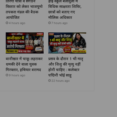
तिरंगा यात्रा व संगठन
हाई स्कूल बेलादुला में
विस्तार को लेकर भाजयुमो
विधिक साक्षरता शिविर,
तपकरा मंडल की बैठक
छात्रों को बताए गए
आयोजित
मौलिक अधिकार
4 hours ago
7 hours ago
बानीखार में चाकू लहराकर
प्रसव के दौरान 1 भी मातृ
धमकी देने वाला युवक
और शिशु की मृत्यु नहीं
गिरफ्तार, हथियार बरामद
होनी चाहिए : कलेक्टर
पद्मिनी भोई साहू
9 hours ago
22 hours ago