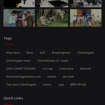
Tags
#top news
Bihar
BJP
Breakingnews
Chhattisgarh
Chhattisgarh news
Chief Minister Dr. Yadav
CMO CHHATTISGARH
cm yogi
Cold wave
featured
firstchhattisgarhnews.com
mohan
pm modi
Top news Chhattisgarh
vishnu
yogi
इंडिया टॉप न्यूज
Quick Links