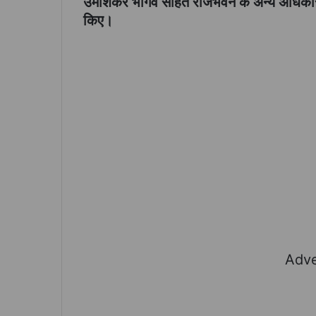
उमाशंकर भार्गव सहित राजभवन के अन्य अधिकारी-कर
किए।
Adve