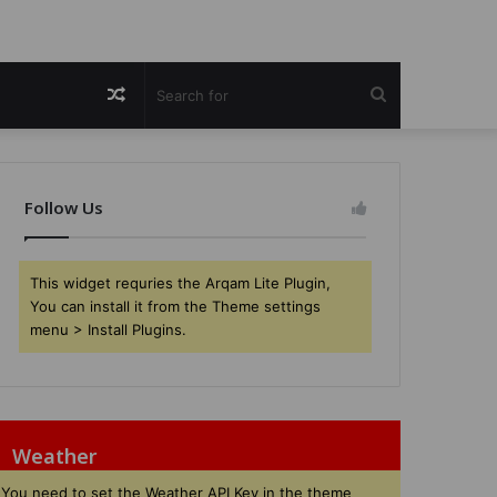
Random
Search
Article
for
Follow Us
This widget requries the Arqam Lite Plugin,
You can install it from the Theme settings
menu > Install Plugins.
Weather
You need to set the Weather API Key in the theme