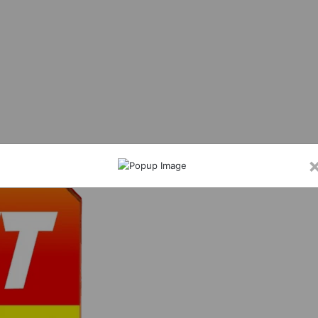
में कक्षा 9वीं की छात्राओं को बांटी गई नि:शुल्क साइकिल