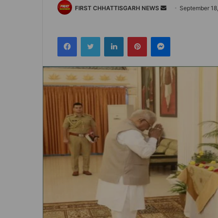
Send
FIRST CHHATTISGARH NEWS
September 18
an
email
Facebook
Twitter
LinkedIn
Pinterest
Messenger