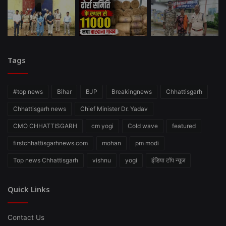
Tags
#top news
Bihar
BJP
Breakingnews
Chhattisgarh
Chhattisgarh news
Chief Minister Dr. Yadav
CMO CHHATTISGARH
cm yogi
Cold wave
featured
firstchhattisgarhnews.com
mohan
pm modi
Top news Chhattisgarh
vishnu
yogi
इंडिया टॉप न्यूज
Quick Links
Contact Us