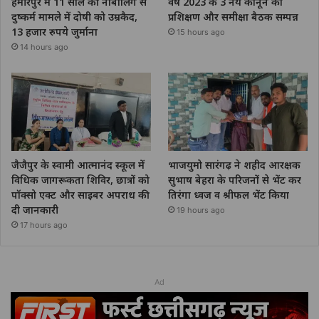
हमीरपुर में 11 साल की नाबालिग से
वर्ष 2023 के 3 नये कानून का
दुष्कर्म मामले में दोषी को उम्रकैद,
प्रशिक्षण और समीक्षा बैठक सम्पन्न
13 हजार रुपये जुर्माना
15 hours ago
14 hours ago
जैजैपुर के स्वामी आत्मानंद स्कूल में
भाजयुमो सारंगढ़ ने शहीद आरक्षक
विधिक जागरूकता शिविर, छात्रों को
सुभाष बेहरा के परिजनों से भेंट कर
पॉक्सो एक्ट और साइबर अपराध की
तिरंगा ध्वज व श्रीफल भेंट किया
दी जानकारी
19 hours ago
17 hours ago
Ad