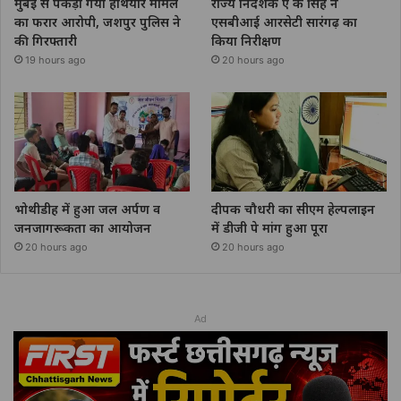
मुंबई से पकड़ा गया हथियार मामले
राज्य निदेशक ए के सिंह ने
का फरार आरोपी, जशपुर पुलिस ने
एसबीआई आरसेटी सारंगढ़ का
की गिरफ्तारी
किया निरीक्षण
19 hours ago
20 hours ago
भोथीडीह में हुआ जल अर्पण व
दीपक चौधरी का सीएम हेल्पलाइन
जनजागरूकता का आयोजन
में डीजी पे मांग हुआ पूरा
20 hours ago
20 hours ago
Ad