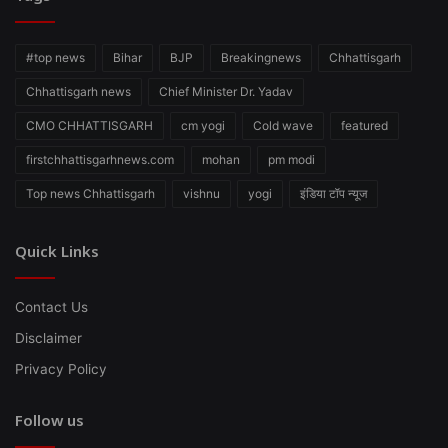
#top news
Bihar
BJP
Breakingnews
Chhattisgarh
Chhattisgarh news
Chief Minister Dr. Yadav
CMO CHHATTISGARH
cm yogi
Cold wave
featured
firstchhattisgarhnews.com
mohan
pm modi
Top news Chhattisgarh
vishnu
yogi
इंडिया टॉप न्यूज
Quick Links
Contact Us
Disclaimer
Privacy Policy
Follow us