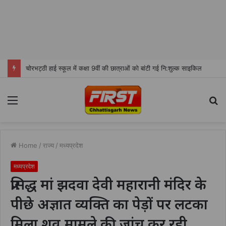
चोरभट्ठी हाई स्कूल में कक्षा 9वीं की छात्राओं को बांटी गई नि:शुल्क साइकिल
Menu
S
fo
Home
/
राज्य
/
मध्यप्रदेश
मध्यप्रदेश
प्रसिद्ध मां झदवा देवी महारानी मंदिर के
पीछे अज्ञात व्यक्ति का पेड़ों पर लटका
मिला शव,मामले की जांच कर रही