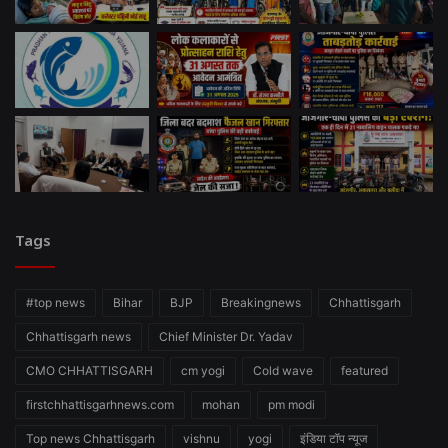
Tags
#top news
Bihar
BJP
Breakingnews
Chhattisgarh
Chhattisgarh news
Chief Minister Dr. Yadav
CMO CHHATTISGARH
cm yogi
Cold wave
featured
firstchhattisgarhnews.com
mohan
pm modi
Top news Chhattisgarh
vishnu
yogi
इंडिया टॉप न्यूज