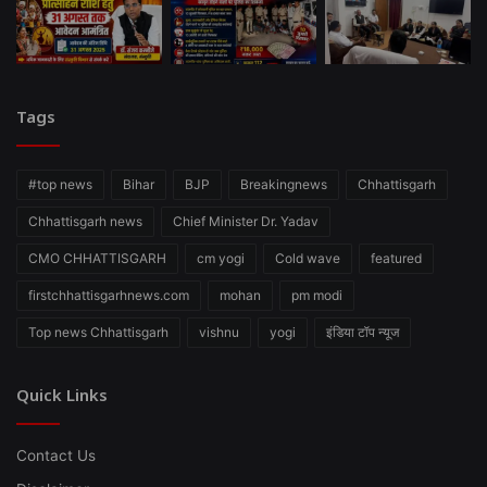
Tags
#top news
Bihar
BJP
Breakingnews
Chhattisgarh
Chhattisgarh news
Chief Minister Dr. Yadav
CMO CHHATTISGARH
cm yogi
Cold wave
featured
firstchhattisgarhnews.com
mohan
pm modi
Top news Chhattisgarh
vishnu
yogi
इंडिया टॉप न्यूज
Quick Links
Contact Us