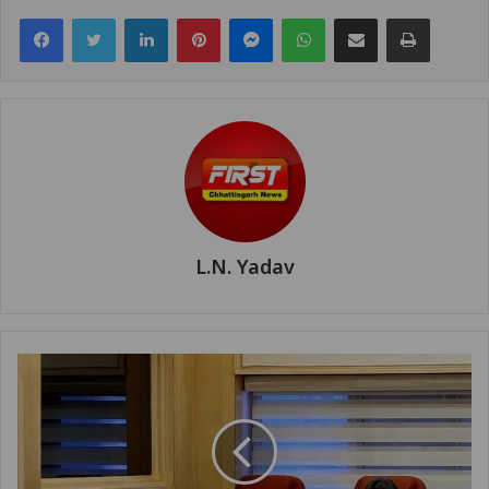
Facebook
Twitter
LinkedIn
Pinterest
Messenger
WhatsApp
Share via Email
Print
L.N. Yadav