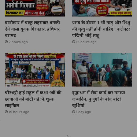
बानीखार में चाकू लहराकर धमकी
प्रसव के दौरान 1 भी मातृ और शिशु
देने वाला युवक गिरफ्तार, हथियार
की मृत्यु नहीं होनी चाहिए : कलेक्टर
बरामद
पद्मिनी भोई साहू
2 hours ago
15 hours ago
चोरभट्ठी हाई स्कूल में कक्षा 9वीं की
वृद्धाश्रम में सेवा कार्य कर मनाया
छात्राओं को बांटी गई नि:शुल्क
जन्मदिन, बुजुर्गों के बीच बांटी
साइकिल
खुशियां
19 hours ago
1 day ago
Ad