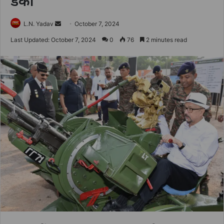
डेका
Send
L.N. Yadav
October 7, 2024
an
Last Updated: October 7, 2024
0
76
2 minutes read
email