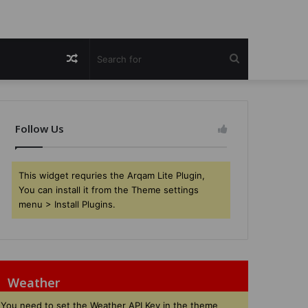
Random
Search
Article
for
Follow Us
This widget requries the Arqam Lite Plugin,
You can install it from the Theme settings
menu > Install Plugins.
Weather
You need to set the Weather API Key in the theme