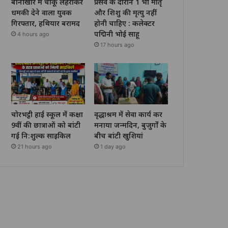
बानीखार में चाकू लहराकर
प्रसव के दौरान 1 भी मातृ
धमकी देने वाला युवक
और शिशु की मृत्यु नहीं
गिरफ्तार, हथियार बरामद
होनी चाहिए : कलेक्टर
पद्मिनी भोई साहू
4 hours ago
17 hours ago
चोरभट्ठी हाई स्कूल में कक्षा
वृद्धाश्रम में सेवा कार्य कर
9वीं की छात्राओं को बांटी
मनाया जन्मदिन, बुजुर्गों के
गई नि:शुल्क साइकिल
बीच बांटी खुशियां
21 hours ago
1 day ago