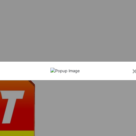
हराकर धमकी देने वाला युवक गिरफ्तार, हथियार बरामद