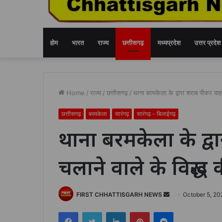
होम
भारत
राज्य
छत्तीसगढ़
मध्यप्रदेश
उत्तर प्रदेश
Home
/
राज्य
/
छत्तीसगढ़
/
थाना बरमकेला के द्वारा शराब पीकर वाहन
छत्तीसगढ़
बरमकेला
सारंगढ़
सारंगढ़ - बिलाईगढ़
थाना बरमकेला के द्
चलाने वाले के विरूद्ध
Send
FIRST CHHATTISGARH NEWS
October 5, 20
an
Facebook
Twitter
LinkedIn
Pinterest
Messenger
email