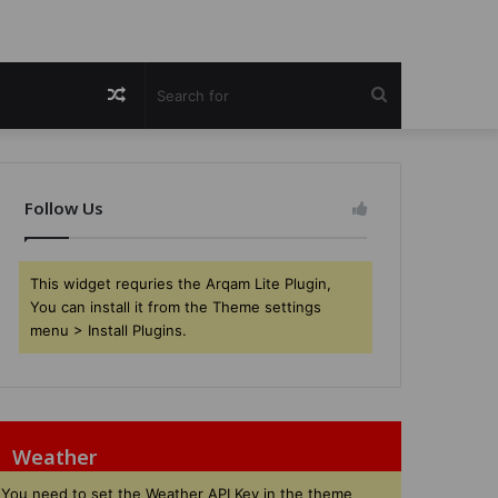
Random
Search
Article
for
Follow Us
This widget requries the Arqam Lite Plugin,
You can install it from the Theme settings
menu > Install Plugins.
Weather
You need to set the Weather API Key in the theme