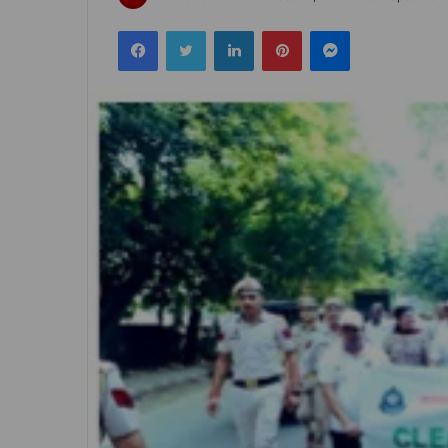
an
Facebook
Twitter
LinkedIn
Pinterest
Messenger
email