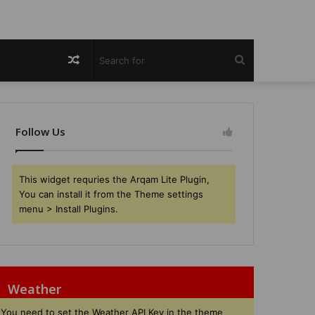
Random
Search
Article
for
Follow Us
This widget requries the Arqam Lite Plugin,
You can install it from the Theme settings
menu > Install Plugins.
Weather
You need to set the Weather API Key in the theme