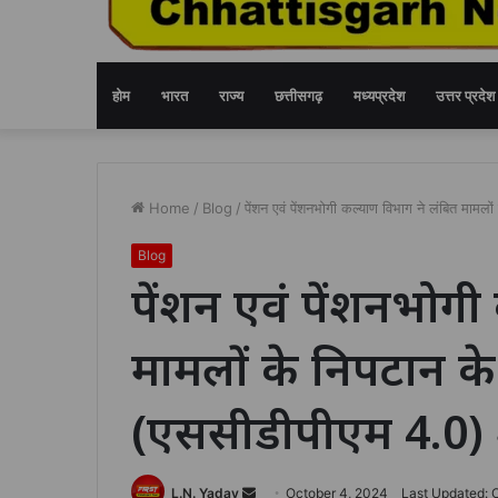
होम
भारत
राज्य
छत्तीसगढ़
मध्यप्रदेश
उत्तर प्रदेश
Home
/
Blog
/
पेंशन एवं पेंशनभोगी कल्याण विभाग ने लंबित माम
Blog
पेंशन एवं पेंशनभोगी
मामलों के निपटान 
(एससीडीपीएम 4.0) 
Send
L.N. Yadav
October 4, 2024
Last Updated: 