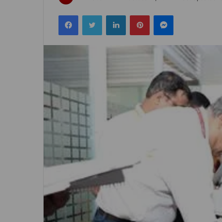
an
Facebook
Twitter
LinkedIn
Pinterest
Messenger
email