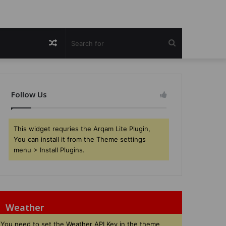
Random
Search
Article
for
Follow Us
This widget requries the Arqam Lite Plugin,
You can install it from the Theme settings
menu > Install Plugins.
Weather
You need to set the Weather API Key in the theme