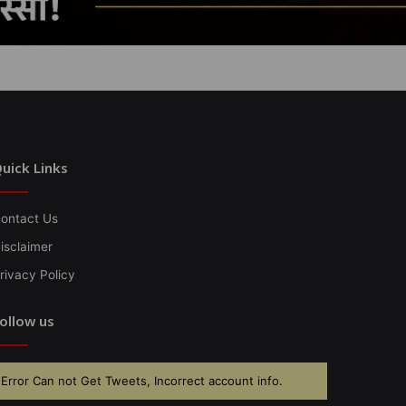
uick Links
ontact Us
isclaimer
rivacy Policy
ollow us
Error Can not Get Tweets, Incorrect account info.