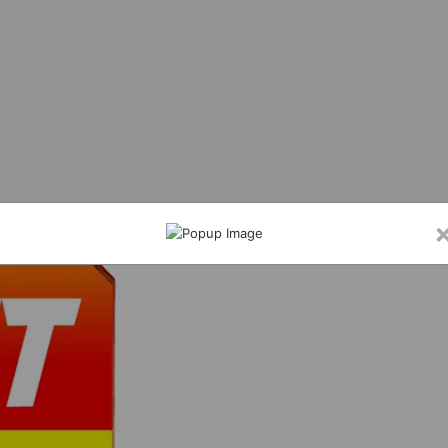
्जी आईडी बनाकर नाबालिग छात्र छात्राओं के विडियो, फोटो शेयर करने वाला शातिर सोनू ओमरे चढा 