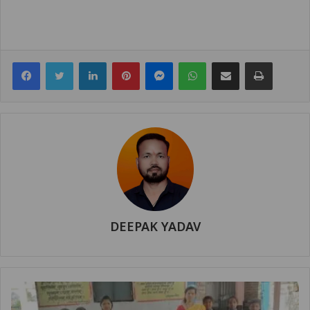
Facebook
Twitter
LinkedIn
Pinterest
Messenger
WhatsApp
Share via Email
Print
DEEPAK YADAV