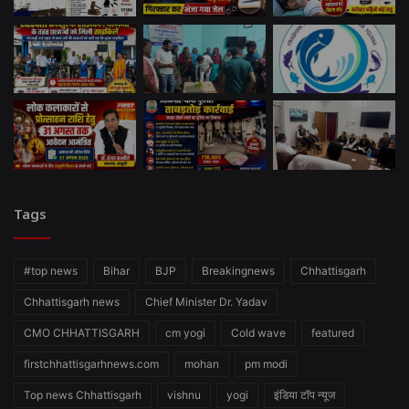
Tags
#top news
Bihar
BJP
Breakingnews
Chhattisgarh
Chhattisgarh news
Chief Minister Dr. Yadav
CMO CHHATTISGARH
cm yogi
Cold wave
featured
firstchhattisgarhnews.com
mohan
pm modi
Top news Chhattisgarh
vishnu
yogi
इंडिया टॉप न्यूज