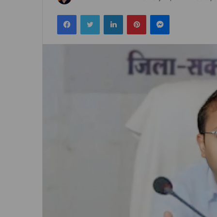
an
Facebook
Twitter
LinkedIn
Pinterest
Messenger
email