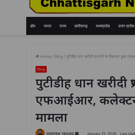
होम
भारत
राज्य
छत्तीसगढ़
मध्यप्रदेश
उत्तर प्रदेश
Home
/
Blog
/
पुटीडीह धान खरीदी प्रभारी के खिलाफ हुआ एफआई
Blog
पुटीडीह धान खरीदी प
एफआईआर, कलेक्टर के
मामला
Send
DEEPAK YADAV
January 22, 2026
Last Upd