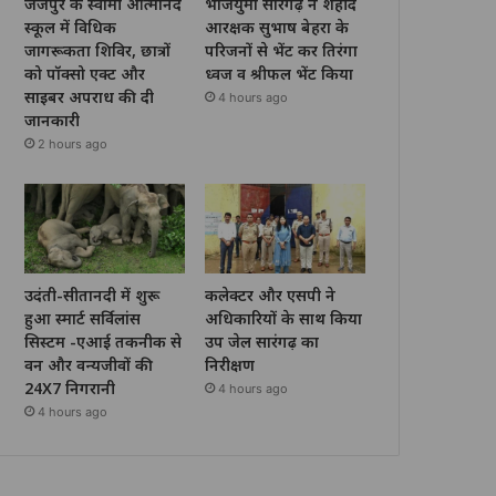
जैजैपुर के स्वामी आत्मानंद
भाजयुमो सारंगढ़ ने शहीद
स्कूल में विधिक
आरक्षक सुभाष बेहरा के
जागरूकता शिविर, छात्रों
परिजनों से भेंट कर तिरंगा
को पॉक्सो एक्ट और
ध्वज व श्रीफल भेंट किया
साइबर अपराध की दी
4 hours ago
जानकारी
2 hours ago
उदंती-सीतानदी में शुरू
कलेक्टर और एसपी ने
हुआ स्मार्ट सर्विलांस
अधिकारियों के साथ किया
सिस्टम -एआई तकनीक से
उप जेल सारंगढ़ का
वन और वन्यजीवों की
निरीक्षण
24X7 निगरानी
4 hours ago
4 hours ago