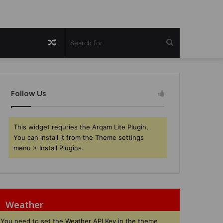
Random
Search
Article
for
Follow Us
This widget requries the Arqam Lite Plugin,
You can install it from the Theme settings
menu > Install Plugins.
Weather
You need to set the Weather API Key in the theme