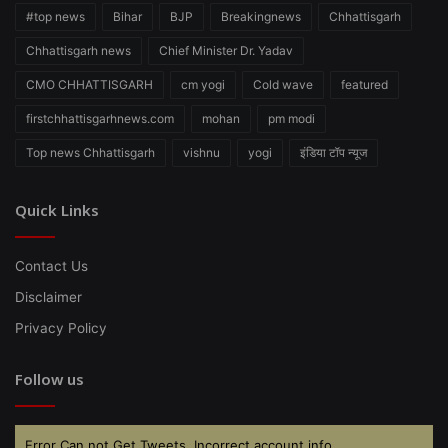
#top news
Bihar
BJP
Breakingnews
Chhattisgarh
Chhattisgarh news
Chief Minister Dr. Yadav
CMO CHHATTISGARH
cm yogi
Cold wave
featured
firstchhattisgarhnews.com
mohan
pm modi
Top news Chhattisgarh
vishnu
yogi
इंडिया टॉप न्यूज
Quick Links
Contact Us
Disclaimer
Privacy Policy
Follow us
Error Can not Get Tweets, Incorrect account info.