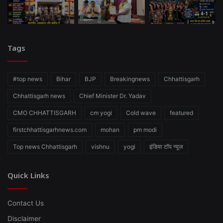
Tags
#top news
Bihar
BJP
Breakingnews
Chhattisgarh
Chhattisgarh news
Chief Minister Dr. Yadav
CMO CHHATTISGARH
cm yogi
Cold wave
featured
firstchhattisgarhnews.com
mohan
pm modi
Top news Chhattisgarh
vishnu
yogi
इंडिया टॉप न्यूज
Quick Links
Contact Us
Disclaimer