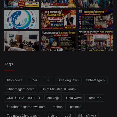
Tags
#top news
Bihar
BJP
Breakingnews
Chhattisgarh
Chhattisgarh news
Chief Minister Dr. Yadav
CMO CHHATTISGARH
cm yogi
Cold wave
featured
firstchhattisgarhnews.com
mohan
pm modi
Top news Chhattisgarh
vishnu
yogi
इंडिया टॉप न्यूज