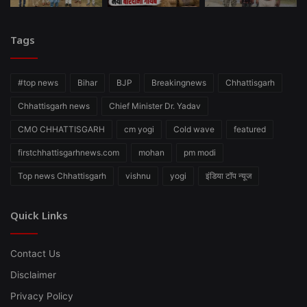
Tags
#top news
Bihar
BJP
Breakingnews
Chhattisgarh
Chhattisgarh news
Chief Minister Dr. Yadav
CMO CHHATTISGARH
cm yogi
Cold wave
featured
firstchhattisgarhnews.com
mohan
pm modi
Top news Chhattisgarh
vishnu
yogi
इंडिया टॉप न्यूज
Quick Links
Contact Us
Disclaimer
Privacy Policy