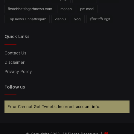
firstchhattisgarhnews.com
mohan
pm modi
Top news Chhattisgarh
vishnu
yogi
इंडिया टॉप न्यूज
Quick Links
Contact Us
Disclaimer
Privacy Policy
Follow us
Error Can not Get Tweets, Incorrect account info.