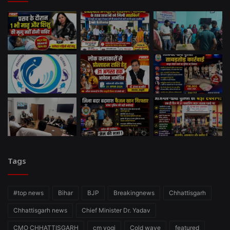
Tags
#top news
Bihar
BJP
Breakingnews
Chhattisgarh
Chhattisgarh news
Chief Minister Dr. Yadav
CMO CHHATTISGARH
cm yogi
Cold wave
featured