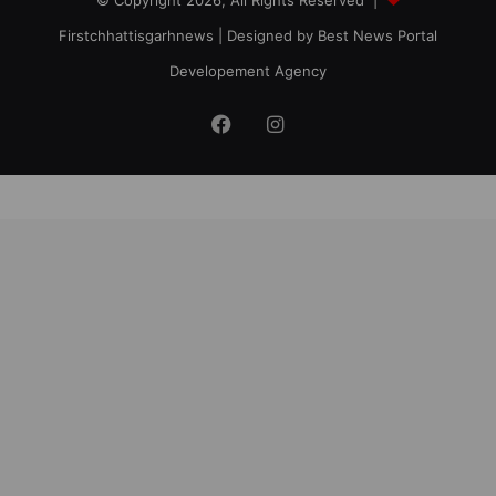
© Copyright 2026, All Rights Reserved |
Firstchhattisgarhnews
| Designed by
Best News Portal
Developement Agency
Facebook
Instagram