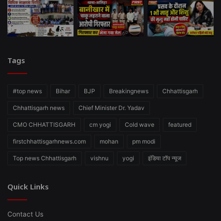
Tags
#top news
Bihar
BJP
Breakingnews
Chhattisgarh
Chhattisgarh news
Chief Minister Dr. Yadav
CMO CHHATTISGARH
cm yogi
Cold wave
featured
firstchhattisgarhnews.com
mohan
pm modi
Top news Chhattisgarh
vishnu
yogi
इंडिया टॉप न्यूज
Quick Links
Contact Us