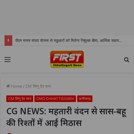
पीएम मत्स्य संपदा योजना से मछुआरों को मिलेगा निशुल्क बीमा, आर्थिक सहायता और अनुदान
Menu
S
fo
Home
/
CM विष्णु देव साय
CM विष्णु देव साय
CMO CHHATTISGARH
छत्तीसगढ़
CG NEWS: महतारी वंदन से सास-बहू
की रिश्तों में आई मिठास