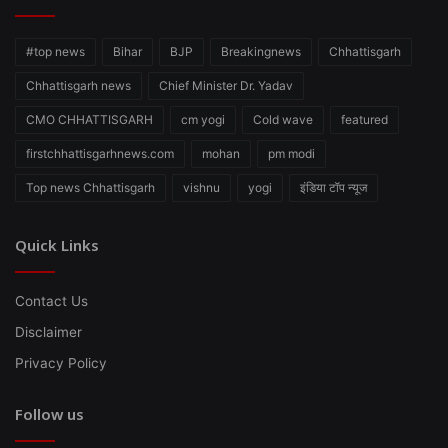
#top news
Bihar
BJP
Breakingnews
Chhattisgarh
Chhattisgarh news
Chief Minister Dr. Yadav
CMO CHHATTISGARH
cm yogi
Cold wave
featured
firstchhattisgarhnews.com
mohan
pm modi
Top news Chhattisgarh
vishnu
yogi
इंडिया टॉप न्यूज
Quick Links
Contact Us
Disclaimer
Privacy Policy
Follow us