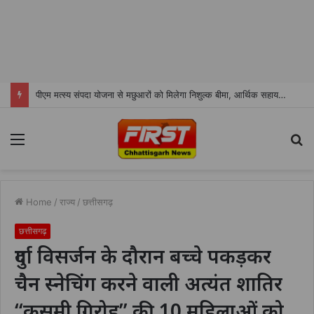
पीएम मत्स्य संपदा योजना से मछुआरों को मिलेगा निशुल्क बीमा, आर्थिक सहायता और अनुदान
Menu
S
fo
Home
/
राज्य
/
छत्तीसगढ़
छत्तीसगढ़
दुर्गा विसर्जन के दौरान बच्चे पकड़कर
चैन स्नेचिंग करने वाली अत्यंत शातिर
“कुसमी गिरोह” की 10 महिलाओं को