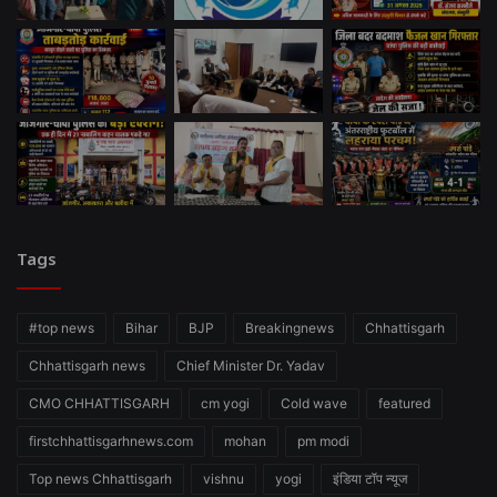
Tags
#top news
Bihar
BJP
Breakingnews
Chhattisgarh
Chhattisgarh news
Chief Minister Dr. Yadav
CMO CHHATTISGARH
cm yogi
Cold wave
featured
firstchhattisgarhnews.com
mohan
pm modi
Top news Chhattisgarh
vishnu
yogi
इंडिया टॉप न्यूज