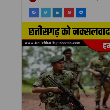
an
Facebook
Twitter
LinkedIn
Pinterest
Messenger
email