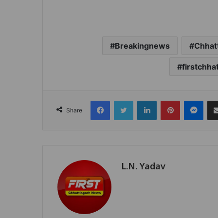
Breakingnews
Chhat
firstchh
Facebook
Twitter
LinkedIn
Pinterest
Mes
Share
L.N. Yadav