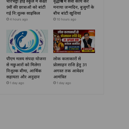
चोरभट्ठी हाई स्कूल में कक्षा
वृद्धाश्रम में सेवा कार्य कर
9वीं की छात्राओं को बांटी
मनाया जन्मदिन, बुजुर्गों के
गई नि:शुल्क साइकिल
बीच बांटी खुशियां
4 hours ago
10 hours ago
पीएम मत्स्य संपदा योजना
लोक कलाकारों से
से मछुआरों को मिलेगा
प्रोत्साहन राशि हेतु 31
निशुल्क बीमा, आर्थिक
अगस्त तक आवेदन
सहायता और अनुदान
आमंत्रित
1 day ago
1 day ago