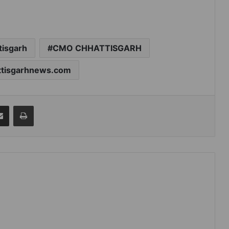
tisgarh
CMO CHHATTISGARH
attisgarhnews.com
senger
Share via Email
Print