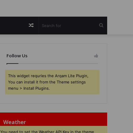
Random
Search
Article
for
Follow Us
This widget requries the Arqam Lite Plugin,
You can install it from the Theme settings
menu > Install Plugins.
Weather
You need to set the Weather API Key in the theme