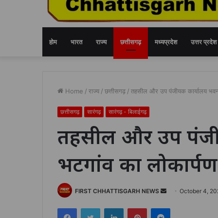
होम
भारत
राज्य
छत्तीसगढ़
मध्यप्रदेश
उत्तर प्रदेश
Home
/
राज्य
/
छत्तीसगढ़
/
तहसील और उप पंजीयक कार्यालय भवन भ
छत्तीसगढ़
सारंगढ़
सारंगढ़ - बिलाईगढ़
तहसील और उप पंजी
भटगांव का लोकार्पण 
Send
FIRST CHHATTISGARH NEWS
October 4, 2
an
Facebook
Twitter
LinkedIn
Pinterest
Messenger
email