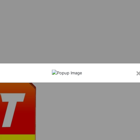
हराकर धमकी देने वाला युवक गिरफ्तार, हथियार बरामद