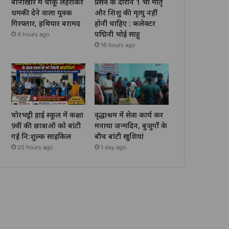
बानीखार में चाकू लहराकर
प्रसव के दौरान 1 भी मातृ
धमकी देने वाला युवक
और शिशु की मृत्यु नहीं
गिरफ्तार, हथियार बरामद
होनी चाहिए : कलेक्टर
पद्मिनी भोई साहू
4 hours ago
16 hours ago
चोरभट्ठी हाई स्कूल में कक्षा
वृद्धाश्रम में सेवा कार्य कर
9वीं की छात्राओं को बांटी
मनाया जन्मदिन, बुजुर्गों के
गई नि:शुल्क साइकिल
बीच बांटी खुशियां
20 hours ago
1 day ago