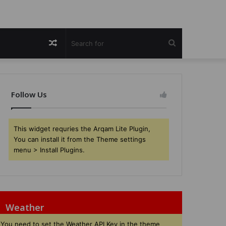
Random
Search
Article
for
Follow Us
This widget requries the Arqam Lite Plugin,
You can install it from the Theme settings
menu > Install Plugins.
Weather
You need to set the Weather API Key in the theme