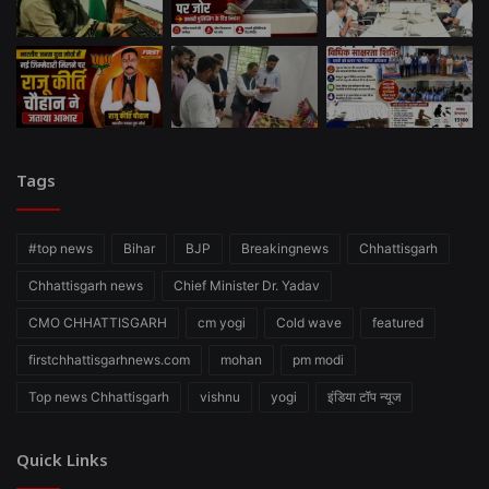
Tags
#top news
Bihar
BJP
Breakingnews
Chhattisgarh
Chhattisgarh news
Chief Minister Dr. Yadav
CMO CHHATTISGARH
cm yogi
Cold wave
featured
firstchhattisgarhnews.com
mohan
pm modi
Top news Chhattisgarh
vishnu
yogi
इंडिया टॉप न्यूज
Quick Links