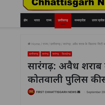
होम
भारत
राज्य
छत्तीसगढ़
मध्यप्रदेश
उत्तर प्रदेश
Home
/
राज्य
/
छत्तीसगढ़
/
सारंगढ़: अवैध शराब के खिलाफ सिटी क
छत्तीसगढ़
सारंगढ़
सारंगढ़ - बिलाईगढ़
सारंगढ़: अवैध शराब
कोतवाली पुलिस की सख
Send
FIRST CHHATTISGARH NEWS
September 29
an
email