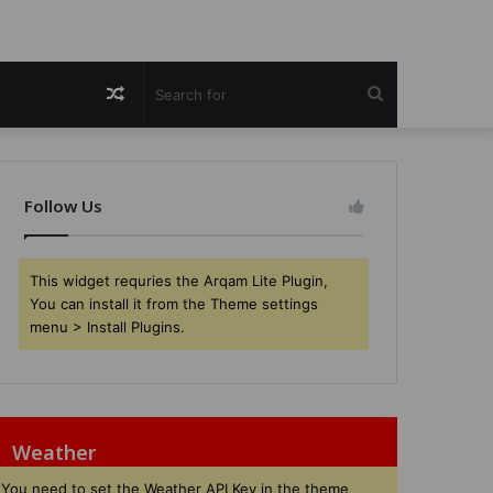
Random
Search
Article
for
Follow Us
This widget requries the Arqam Lite Plugin,
You can install it from the Theme settings
menu > Install Plugins.
Weather
You need to set the Weather API Key in the theme