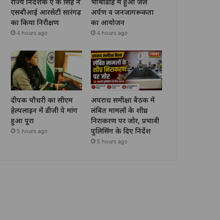
राज्य निदेशक ए के सिंह ने
भोथीडीह में हुआ जल
एसबीआई आरसेटी सारंगढ़
अर्पण व जनजागरूकता
का किया निरीक्षण
का आयोजन
4 hours ago
4 hours ago
दीपक चौधरी का सीएम
अपराध समीक्षा बैठक में
हेल्पलाइन में डीजी पे मांग
लंबित मामलों के शीघ्र
हुआ पूरा
निराकरण पर जोर, प्रभावी
पुलिसिंग के दिए निर्देश
5 hours ago
5 hours ago