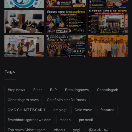
Tags
#top news
Bihar
BJP
Breakingnews
Chhattisgarh
Chhattisgarh news
Chief Minister Dr. Yadav
CMO CHHATTISGARH
cm yogi
Cold wave
featured
firstchhattisgarhnews.com
mohan
pm modi
Top news Chhattisgarh
vishnu
yogi
इंडिया टॉप न्यूज