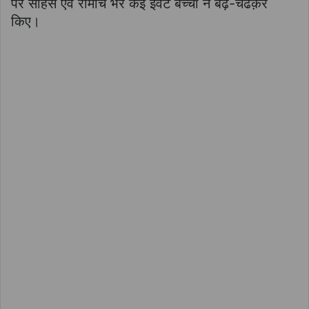
पर साहस एवं रोमांच भरे कई इवेंट बच्चों ने बढ़-चढक़र
किए।