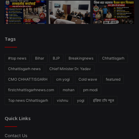
Tags
#top news
Bihar
BJP
Breakingnews
Chhattisgarh
Chhattisgarh news
Chief Minister Dr. Yadav
CMO CHHATTISGARH
cm yogi
Cold wave
featured
firstchhattisgarhnews.com
mohan
pm modi
Top news Chhattisgarh
vishnu
yogi
इंडिया टॉप न्यूज
Quick Links
Contact Us