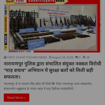
FIRST CHHATTISGARH NEWS
August 29, 2025
0
39
नारायणपुर पुलिस द्वारा संचालित संयुक्त नक्सल विरोधी
‘‘माड़ बचाव’’ अभियान में सुरक्षा बलों को मिली बड़ी
सफलता।
नारायणपुर से डे नारायण सिंह बघेल की रिपोर्ट
जिला नारायणपुर थाना कोहकामेटा
क्षेत्रान्तर्गत अबूझमाड के जंगल-पहाड़ में माड़ डिवीजन माओवादियों…
Read More »