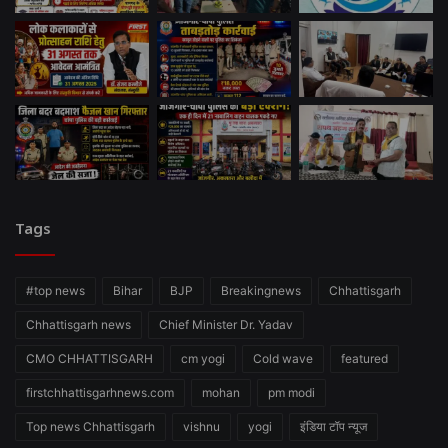
Tags
#top news
Bihar
BJP
Breakingnews
Chhattisgarh
Chhattisgarh news
Chief Minister Dr. Yadav
CMO CHHATTISGARH
cm yogi
Cold wave
featured
firstchhattisgarhnews.com
mohan
pm modi
Top news Chhattisgarh
vishnu
yogi
इंडिया टॉप न्यूज