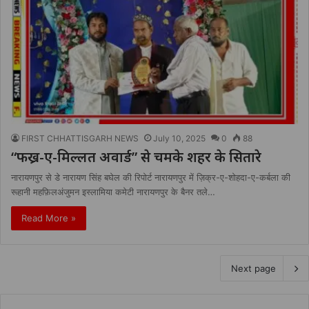
FIRST CHHATTISGARH NEWS
July 10, 2025
0
88
“फख्र-ए-मिल्लत अवार्ड” से चमके शहर के सितारे
नारायणपुर से डे नारायण सिंह बघेल की रिपोर्ट नारायणपुर में ज़िक्र-ए-शोहदा-ए-कर्बला की
रूहानी महफ़िलअंजुमन इस्लामिया कमेटी नारायणपुर के बैनर तले…
Read More »
Next page