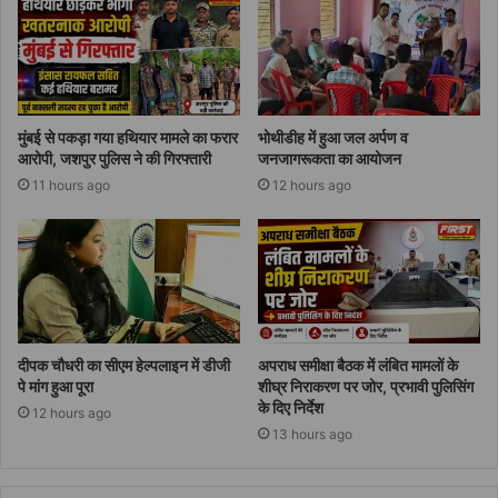
मुंबई से पकड़ा गया हथियार मामले का फरार
भोथीडीह में हुआ जल अर्पण व
आरोपी, जशपुर पुलिस ने की गिरफ्तारी
जनजागरूकता का आयोजन
11 hours ago
12 hours ago
दीपक चौधरी का सीएम हेल्पलाइन में डीजी
अपराध समीक्षा बैठक में लंबित मामलों के
पे मांग हुआ पूरा
शीघ्र निराकरण पर जोर, प्रभावी पुलिसिंग
के दिए निर्देश
12 hours ago
13 hours ago