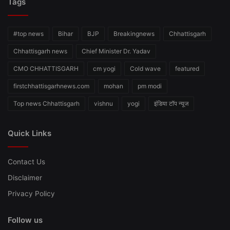
Tags
#top news
Bihar
BJP
Breakingnews
Chhattisgarh
Chhattisgarh news
Chief Minister Dr. Yadav
CMO CHHATTISGARH
cm yogi
Cold wave
featured
firstchhattisgarhnews.com
mohan
pm modi
Top news Chhattisgarh
vishnu
yogi
इंडिया टॉप न्यूज
Quick Links
Contact Us
Disclaimer
Privacy Policy
Follow us