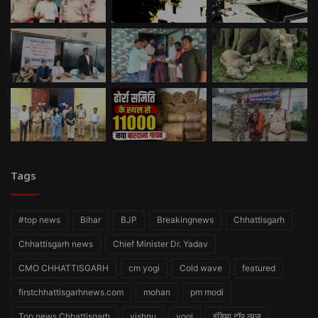
Tags
#top news
Bihar
BJP
Breakingnews
Chhattisgarh
Chhattisgarh news
Chief Minister Dr. Yadav
CMO CHHATTISGARH
cm yogi
Cold wave
featured
firstchhattisgarhnews.com
mohan
pm modi
Top news Chhattisgarh
vishnu
yogi
इंडिया टॉप न्यूज