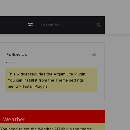
Random
Search
Article
for
Follow Us
This widget requries the Arqam Lite Plugin,
You can install it from the Theme settings
menu > Install Plugins.
Weather
You need to set the Weather API Key in the theme