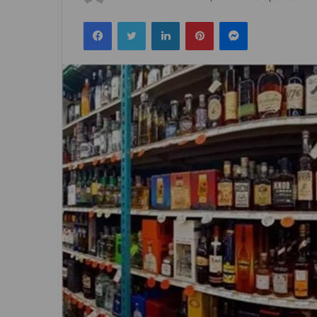
an
Facebook
Twitter
LinkedIn
Pinterest
Messenger
email