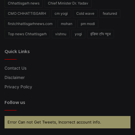
Chhattisgarh news
Chief Minister Dr. Yadav
CMO CHHATTISGARH
cm yogi
Cold wave
featured
firstchhattisgarhnews.com
mohan
pm modi
Top news Chhattisgarh
vishnu
yogi
इंडिया टॉप न्यूज
Quick Links
Contact Us
Disclaimer
Privacy Policy
Follow us
Error Can not Get Tweets, Incorrect account info.