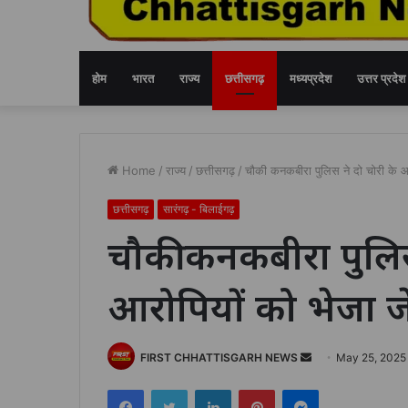
होम
भारत
राज्य
छत्तीसगढ़
मध्यप्रदेश
उत्तर प्रदेश
Home
/
राज्य
/
छत्तीसगढ़
/
चौकी कनकबीरा पुलिस ने दो चोरी के आ
छत्तीसगढ़
सारंगढ़ - बिलाईगढ़
चौकी कनकबीरा पुलिस
आरोपियों को भेजा 
Send
FIRST CHHATTISGARH NEWS
May 25, 2025
an
Facebook
Twitter
LinkedIn
Pinterest
Messenger
email