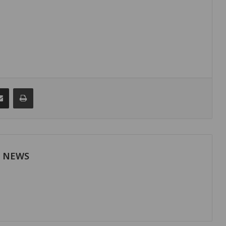
senger
Share via Email
Print
H NEWS