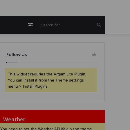
Random
Search
Article
for
Follow Us
This widget requries the Arqam Lite Plugin,
You can install it from the Theme settings
menu > Install Plugins.
Weather
You need to set the Weather API Key in the theme