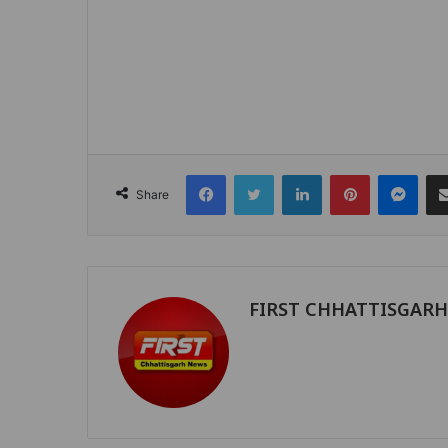
Facebook
Twitter
LinkedIn
Pinterest
Mes
Share
FIRST CHHATTISGAR