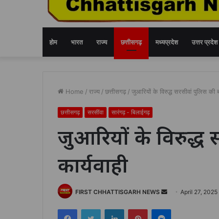
होम
भारत
राज्य
छत्तीसगढ़
मध्यप्रदेश
उत्तर प्रदेश
Home
/
राज्य
/
छत्तीसगढ़
/
जुआरियों के विरुद्ध सरसीवां पुलिस की बड
छत्तीसगढ़
सरसींवा
सारंगढ़ - बिलाईगढ़
जुआरियों के विरुद्ध 
कार्यवाही
Send
FIRST CHHATTISGARH NEWS
April 27, 2025
an
Facebook
Twitter
LinkedIn
Pinterest
Messenger
email