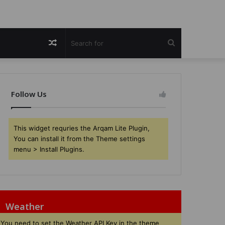
Random
Search
Article
for
Follow Us
This widget requries the Arqam Lite Plugin,
You can install it from the Theme settings
menu > Install Plugins.
Weather
You need to set the Weather API Key in the theme