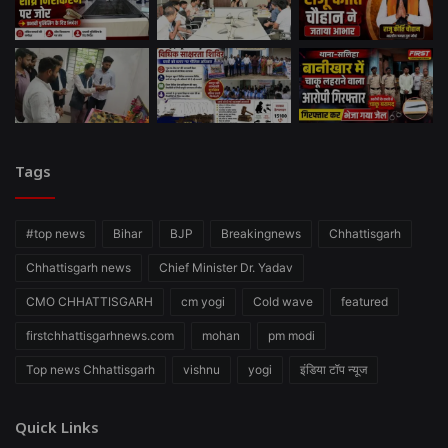
Tags
#top news
Bihar
BJP
Breakingnews
Chhattisgarh
Chhattisgarh news
Chief Minister Dr. Yadav
CMO CHHATTISGARH
cm yogi
Cold wave
featured
firstchhattisgarhnews.com
mohan
pm modi
Top news Chhattisgarh
vishnu
yogi
इंडिया टॉप न्यूज
Quick Links