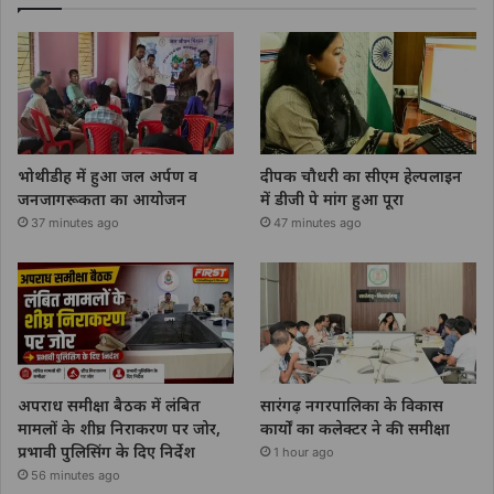
भोथीडीह में हुआ जल अर्पण व
दीपक चौधरी का सीएम हेल्पलाइन
जनजागरूकता का आयोजन
में डीजी पे मांग हुआ पूरा
37 minutes ago
47 minutes ago
अपराध समीक्षा बैठक में लंबित
सारंगढ़ नगरपालिका के विकास
मामलों के शीघ्र निराकरण पर जोर,
कार्यों का कलेक्टर ने की समीक्षा
प्रभावी पुलिसिंग के दिए निर्देश
1 hour ago
56 minutes ago